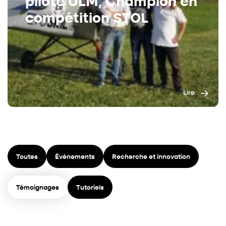
pilote ULM, Champion en
compétition STOL
Lire
Toutes
Événements
Recherche et innovation
Témoignages
Tutoriels