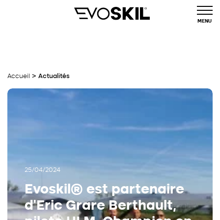
MENU
>
Accueil
Actualités
25/04/2024
Evoskil® est partenaire
d’Eric Grare Berthault,