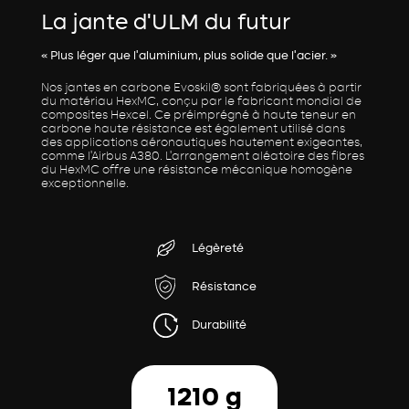
La jante d’ULM du futur
« Plus léger que l’aluminium, plus solide que l’acier. »
Nos jantes en carbone Evoskil® sont fabriquées à partir
du matériau HexMC, conçu par le fabricant mondial de
composites Hexcel. Ce préimprégné à haute teneur en
carbone haute résistance est également utilisé dans
des applications aéronautiques hautement exigeantes,
comme l’Airbus A380. L’arrangement aléatoire des fibres
du HexMC offre une résistance mécanique homogène
exceptionnelle.
Légèreté
Résistance
Durabilité
1210 g