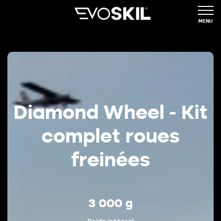
MENU
Diamond Wheel - Kit
complet roues
freinées
3 000 g